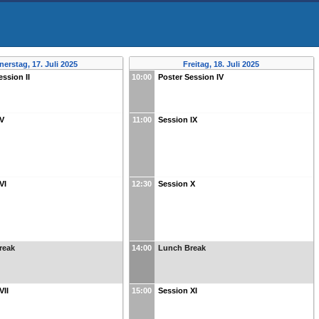
erstag, 17. Juli 2025
Freitag, 18. Juli 2025
ession II
10:00
Poster Session IV
 V
11:00
Session IX
VI
12:30
Session X
reak
14:00
Lunch Break
VII
15:00
Session XI