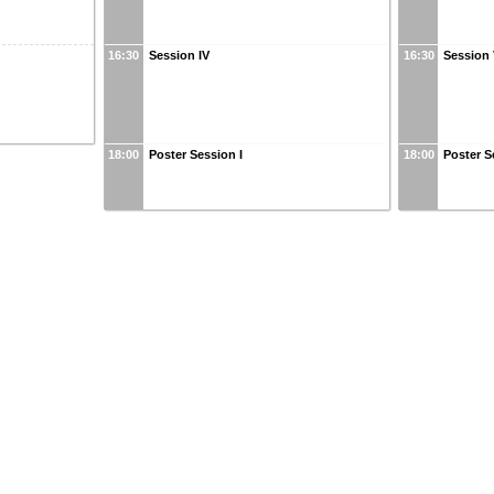
16:30
Session IV
16:30
Session 
18:00
Poster Session I
18:00
Poster Se