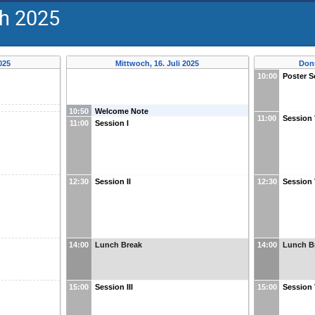
ch 2025
025
Mittwoch, 16. Juli 2025
Donn
10:00
Poster S
10:50
Welcome Note
11:00
Session
11:00
Session I
12:30
Session II
12:30
Session 
14:00
Lunch Break
14:00
Lunch B
15:00
Session III
15:00
Session 