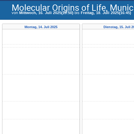
Molecular Origins of Life, Muni
von
Mittwoch, 16. Juli 2025(10:50)
bis
Freitag, 18. Juli 2025(16:45)
Montag, 14. Juli 2025
Dienstag, 15. Juli 2