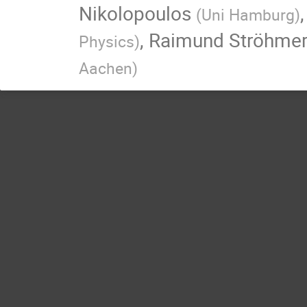
Nikolopoulos
(
Uni Hamburg
)
,
Raimund Ströhme
Physics
)
Aachen
)