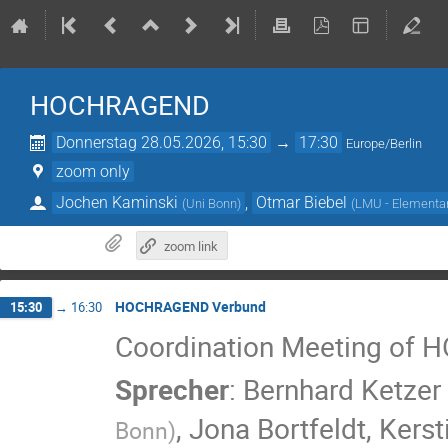
HOCHRAGEND
Donnerstag 28.05.2026, 15:30
→
17:30
Europe/Berlin
zoom only
Jochen Kaminski
,
Otmar Biebel
(
Uni Bonn
)
(
LMU - Elementar
zoom link
HOCHRAGEND Verbund
15:30
→
16:30
Coordination Meeting of
Sprecher
:
Bernhard Ketzer
,
Jona Bortfeldt
,
Kerst
Bonn
)