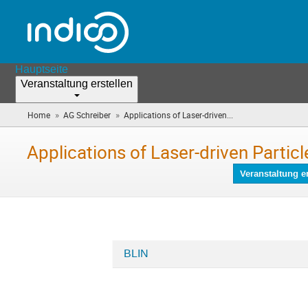
Hauptseite
Veranstaltung erstellen
»
»
Home
AG Schreiber
Applications of Laser-driven...
(Sie
sind
hier)
Applications of Laser-driven Particl
Veranstaltung er
BLIN
Kategorien
in
Applications