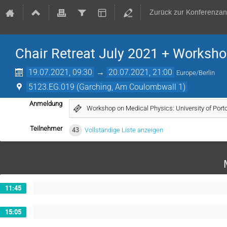
Zurück zur Konferenzan
Chair Retreat July 2021 + Worksho
19.07.2021, 09:30
→
20.07.2021, 21:00
Europe/Berlin
5123.EG.019 (Garching, Am Coulombwall 1)
Anmeldung
Workshop on Medical Physics: University of Po
Teilnehmer
43
Vollständige Liste anzeigen
11:45
15:05