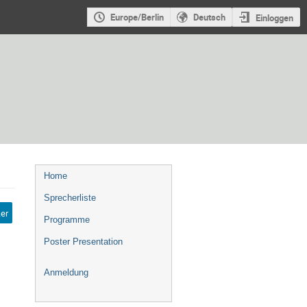
Europe/Berlin
Deutsch
Einloggen
Veranstaltungsmenü
Home
Sprecherliste
er
Programme
Poster Presentation
Anmeldung