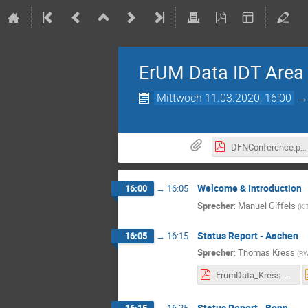
ErUM Data IDT Area
Mittwoch 11.03.2020, 16:00
DFNConference.pdf
Welcome & Introduction
16:00
→
16:05
Sprecher
:
Manuel Giffels
(
KI
Status Report - Aachen
16:05
→
16:15
Sprecher
:
Thomas Kress
(
RW
ErumData_Kress-Mar2020.pdf
Status Report - Bonn
16:15
→
16:25