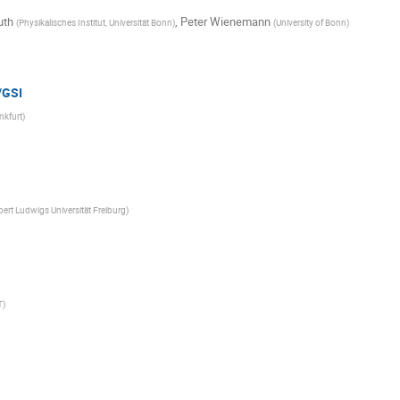
uth
,
Peter Wienemann
(
Physikalisches Institut, Universität Bonn
)
(
University of Bonn
)
/GSI
nkfurt
)
bert Ludwigs Universität Freiburg
)
T
)