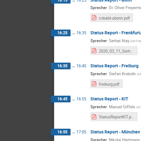
Sprecher
:
Dr.
Oliver Freyerm
cobald-ubonn.pdf
Status Report - Frankfurt
16:25
→
16:35
Sprecher
:
Serhat Atay
(
Uni Fra
2020_03_11_Serhat_Atay.pdf
Status Report - Freiburg
16:35
→
16:45
Sprecher
:
Stefan Kroboth
(
Al
freiburg.pdf
Status Report - KIT
16:45
→
16:55
Sprecher
:
Manuel Giffels
(
KI
StatusReportKIT.pdf
Status Report - München
16:55
→
17:05
Sprecher
:
Nikolai Hartmann