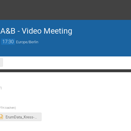
 A&B - Video Meeting
→
17:30
Europe/Berlin
T
)
TH Aachen
)
ErumData_Kress-Mar2020.ppt