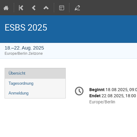
ESBS 2025
18.–22. Aug. 2025
Europe/Berlin Zeitzone
Veranstaltungsmenü
Übersicht
Tagesordnung
Konferenzinformatio
Beginnt
18.08.2025, 09:
Datum/Zeit
Anmeldung
Endet
22.08.2025, 18:00
Alle
Europe/Berlin
Zeiten
in
Europe/Berlin