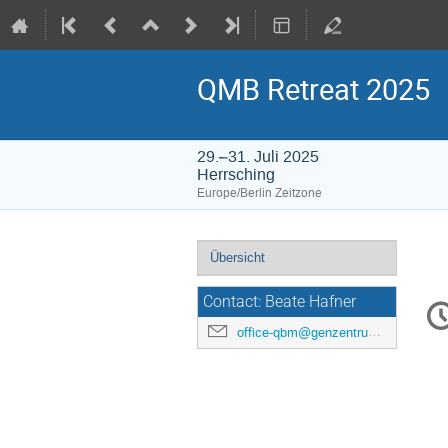
QMB Retreat 2025
29.–31. Juli 2025
Herrsching
Europe/Berlin Zeitzone
Veranstaltungsmenü
Übersicht
Ko
Contact: Beate Hafner
office-qbm@genzentrum.lmu.de