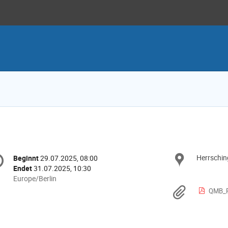
nferenzinformationen
Herrschin
Ort
Beginnt
29.07.2025, 08:00
Datum/Zeit
Endet
31.07.2025, 10:30
Alle
Europe/Berlin
Zeiten
Materi
QMB_R
in
Europe/Berlin