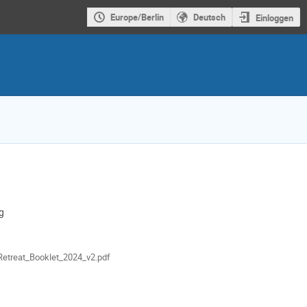
Europe/Berlin
Deutsch
Einloggen
g
alien
etreat_Booklet_2024_v2.pdf