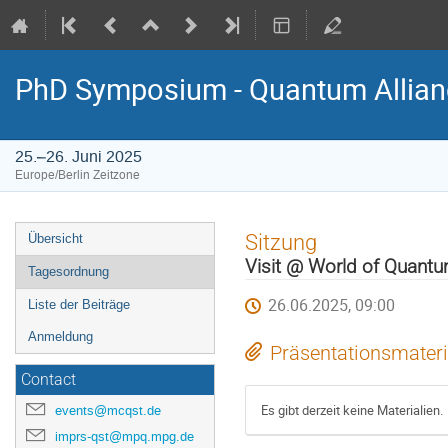
PhD Symposium - Quantum Allian
25.–26. Juni 2025
Europe/Berlin Zeitzone
Veranstaltungsmenü
Sitzung
Übersicht
Visit @ World of Quant
Tagesordnung
26.06.2025, 09:00
Liste der Beiträge
Anmeldung
Präsentationsmateri
Contact
Es gibt derzeit keine Materialien.
events@mcqst.de
imprs-qst@mpq.mpg.de