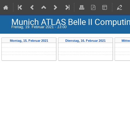
Munich ATLAS Belle II Computi
Freitag, 19. Februar 2021 -
13:00
Montag, 15. Februar 2021
Dienstag, 16. Februar 2021
Mittw