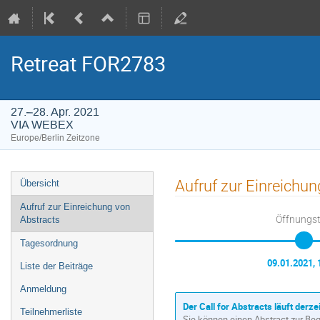
Retreat FOR2783
27.–28. Apr. 2021
VIA WEBEX
Europe/Berlin Zeitzone
Veranstaltungsmenü
Aufruf zur Einreichun
Übersicht
Aufruf zur Einreichung von
Öffnungs
Abstracts
Tagesordnung
09.01.2021, 
Liste der Beiträge
Anmeldung
Der Call for Abstracts läuft derzei
Teilnehmerliste
Sie können einen Abstract zur Be