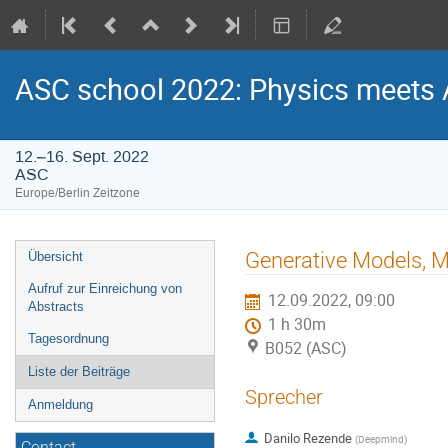
ASC school 2022: Physics meets Art
12.–16. Sept. 2022
ASC
Europe/Berlin Zeitzone
Veranstaltungsmenü
Generative Models, M
Übersicht
Aufruf zur Einreichung von
12.09.2022, 09:00
Abstracts
1 h 30m
Tagesordnung
B052 (ASC)
Liste der Beiträge
Sprecher
Anmeldung
Danilo Rezende
(
Deepmind
)