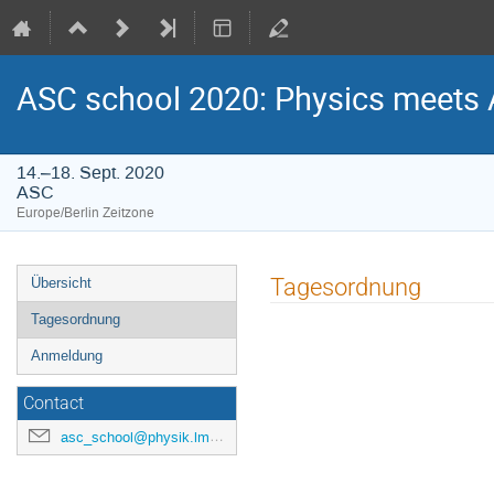
ASC school 2020: Physics meets Art
14.–18. Sept. 2020
ASC
Europe/Berlin Zeitzone
Veranstaltungsmenü
Tagesordnung
Übersicht
Tagesordnung
Anmeldung
Contact
asc_school@physik.lmu.de