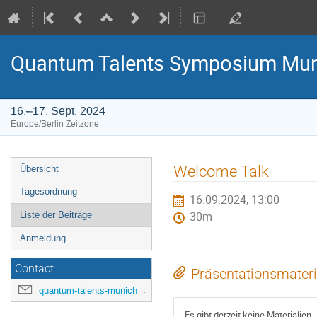
Quantum Talents Symposium Mu
16.–17. Sept. 2024
Europe/Berlin Zeitzone
Veranstaltungsmenü
Welcome Talk
Übersicht
Tagesordnung
16.09.2024, 13:00
Liste der Beiträge
30m
Anmeldung
Contact
Präsentationsmateri
quantum-talents-munich@mcqst.de
Es gibt derzeit keine Materialien.