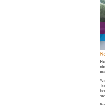
Ne
Ha
ei
au
Wi
Te
be
ste
Wa