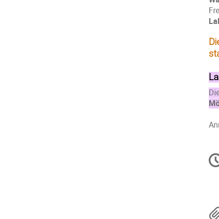
Fr
La
Di
st
La
Di
Mö
An
Ko