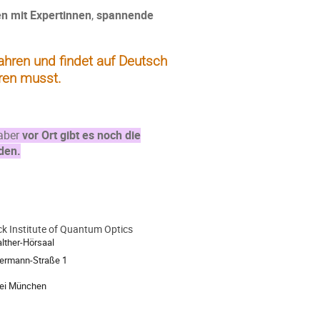
n mit Expertinnen
,
spannende
Jahren und findet auf Deutsch
eren musst.
 aber
vor Ort gibt es noch die
den.
k Institute of Quantum Optics
lther-Hörsaal
ermann-Straße 1
bei München