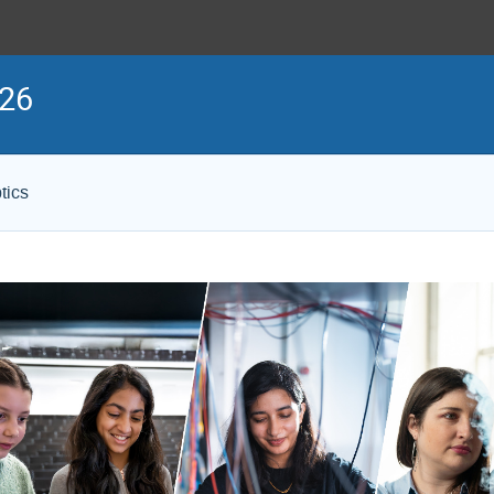
026
tics