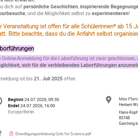
eu dich auf
persönliche Geschichten
,
inspirierende Begegnunge
borbesuche
, und die Möglichkeit selbst zu
experimentieren
!
e Veranstaltung ist offen für alle Schülerinnen* ab 15 
att. Bitte beachte, dass du die Anfahrt selbst organisi
borführungen
e Online-Anmeldung für die Laborführung ist zwar geschlossen,
glichkeit, sich für die verbleibenden Laborführungen anzumel
meldung ist bis
21. Juli 2025
offen.
nferenzinformationen
Max Planc
Ort
Beginnt
24.07.2026, 09:30
Datum/Zeit
Herbert-Wa
Endet
24.07.2026, 16:00
Alle
Europe/Berlin
Hans-Kopf
Zeiten
85748
Garching 
in
Europe/Berlin
Materialien
Einwilligungserklärung Girls for Science.pdf