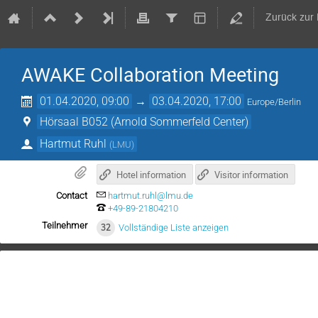
Zurück zur
AWAKE Collaboration Meeting
01.04.2020, 09:00
→
03.04.2020, 17:00
Europe/Berlin
Hörsaal B052 (Arnold Sommerfeld Center)
Hartmut Ruhl
(
LMU
)
Hotel information
Visitor information
Contact
hartmut.ruhl@lmu.de
+49-89-21804210
Teilnehmer
32
Vollständige Liste anzeigen