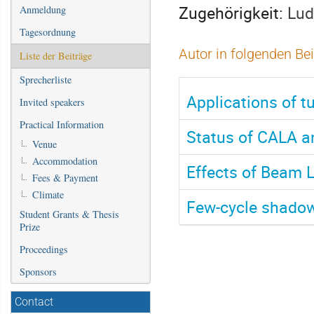
Zugehörigkeit:
Lud
Anmeldung
Tagesordnung
Autor in folgenden Be
Liste der Beiträge
Sprecherliste
Applications of 
Invited speakers
Practical Information
Status of CALA an
Venue
Accommodation
Effects of Beam 
Fees & Payment
Climate
Few-cycle shadow
Student Grants & Thesis
Prize
Proceedings
Sponsors
Contact