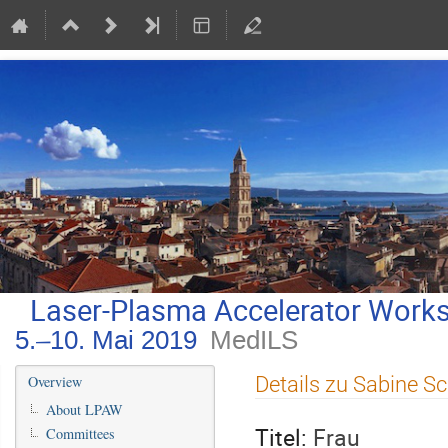
Laser-Plasma Accelerator Work
5.–10. Mai 2019
MedILS
Veranstaltungsmenü
Details zu Sabine Sc
Overview
About LPAW
Titel:
Frau
Committees