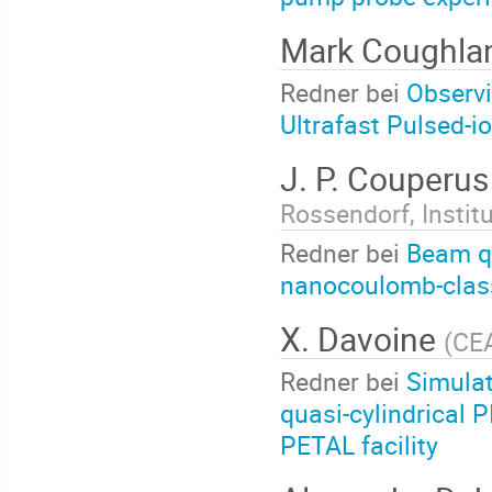
Mark Coughla
Redner bei
Observi
Ultrafast Pulsed-i
J. P. Couperu
Rossendorf, Instit
Redner bei
Beam qu
nanocoulomb-class
X. Davoine
(
CEA
Redner bei
Simulat
quasi-cylindrical 
PETAL facility