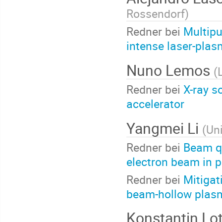
Rossendorf
)
Redner bei
Multipu
intense laser-plas
Nuno Lemos
(
Redner bei
X-ray s
accelerator
Yangmei Li
(
Uni
Redner bei
Beam qu
electron beam in p
Redner bei
Mitigat
beam-hollow plas
Konstantin Lo