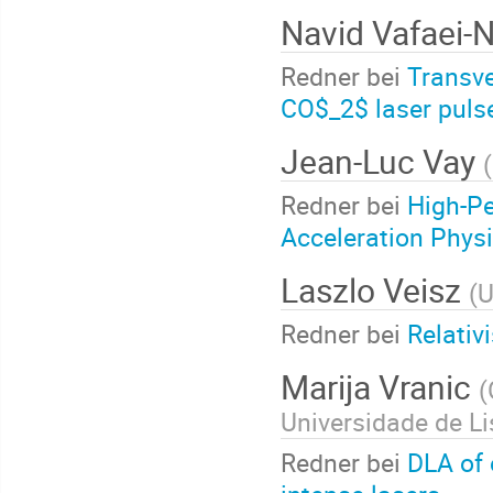
Navid Vafaei-
Redner bei
Transve
CO$_2$ laser puls
Jean-Luc Vay
(
Redner bei
High-P
Acceleration Phys
Laszlo Veisz
(
U
Redner bei
Relativ
Marija Vranic
(
Universidade de Li
Redner bei
DLA of 