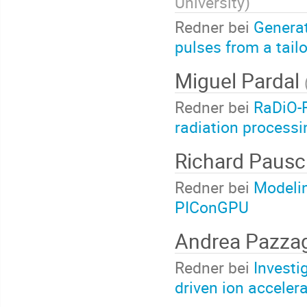
University
)
Redner bei
Generat
pulses from a tail
Miguel Pardal
Redner bei
RaDiO-R
radiation processin
Richard Paus
Redner bei
Modelin
PIConGPU
Andrea Pazza
Redner bei
Investi
driven ion acceler