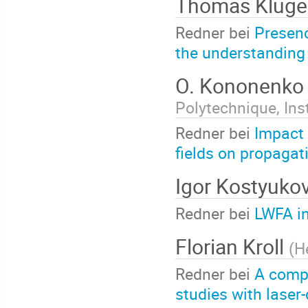
Thomas Kluge
Redner bei
Presenc
the understanding 
O. Kononenk
Polytechnique, Ins
Redner bei
Impact 
fields on propagat
Igor Kostyuko
Redner bei
LWFA i
Florian Kroll
(
H
Redner bei
A compa
studies with laser