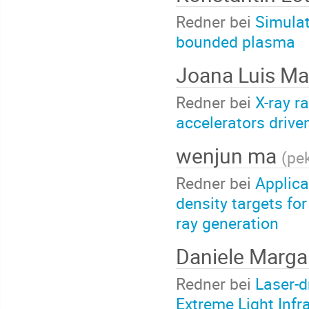
Redner bei
Simulat
bounded plasma
Joana Luis Ma
Redner bei
X-ray r
accelerators drive
wenjun ma
(
pek
Redner bei
Applica
density targets fo
ray generation
Daniele Marga
Redner bei
Laser-d
Extreme Light Infra