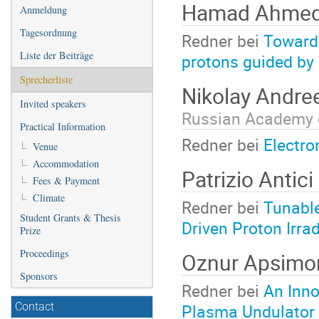
Hamad Ahme
Anmeldung
Tagesordnung
Redner bei
Towards
Liste der Beiträge
protons guided by l
Sprecherliste
Nikolay Andre
Invited speakers
Russian Academy 
Practical Information
Redner bei
Electro
Venue
Accommodation
Patrizio Antici
Fees & Payment
Climate
Redner bei
Tunable
Student Grants & Thesis
Driven Proton Irra
Prize
Proceedings
Oznur Apsim
Sponsors
Redner bei
An Inno
Contact
Plasma Undulator