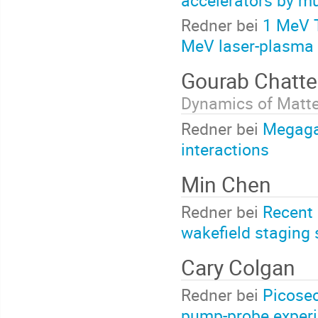
accelerators by mu
Redner bei
1 MeV 
MeV laser-plasma 
Gourab Chatte
Dynamics of Matte
Redner bei
Megagau
interactions
Min Chen
Redner bei
Recent 
wakefield staging
Cary Colgan
Redner bei
Picosec
pump-probe exper