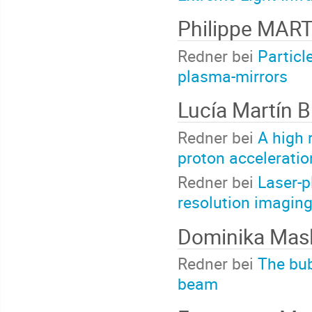
Philippe MAR
Redner bei
Particl
plasma-mirrors
Lucía Martín 
Redner bei
A high 
proton acceleratio
Redner bei
Laser-p
resolution imaging
Dominika Mas
Redner bei
The bub
beam