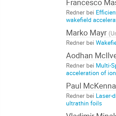
Francesco M
Redner bei
Efficie
wakefield acceler
Marko Mayr
(
Un
Redner bei
Wakefie
Aodhan McIlv
Redner bei
Multi-S
acceleration of ion
Paul McKenn
Redner bei
Laser-d
ultrathin foils
Vladimir Mina