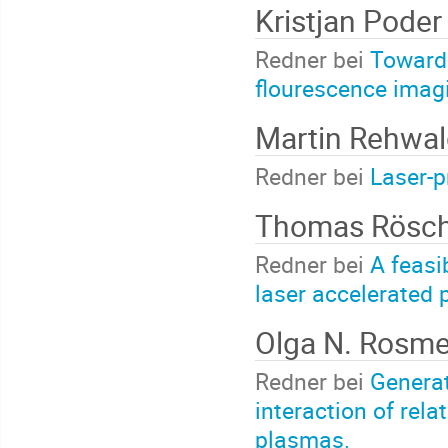
Kristjan Pode
Redner bei
Towards
flourescence imag
Martin Rehwa
Redner bei
Laser-p
Thomas Rösc
Redner bei
A feasi
laser accelerated 
Olga N. Rosm
Redner bei
Generat
interaction of relat
plasmas.