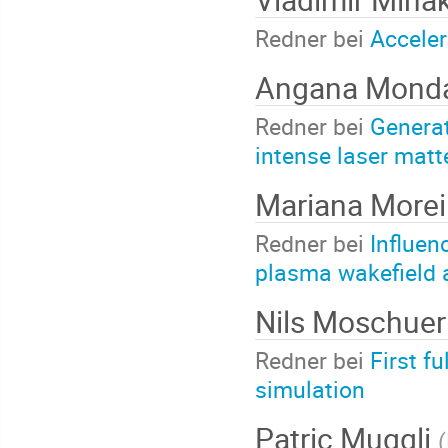
Redner bei
Acceler
Angana Mond
Redner bei
Generat
intense laser matt
Mariana More
Redner bei
Influen
plasma wakefield 
Nils Moschuer
Redner bei
First f
simulation
Patric Muggli
(