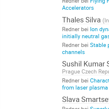
Redner bei
Flying 
Accelerators
Thales Silva
(
I
Redner bei
Ion dyn
initially neutral g
Redner bei
Stable 
channels
Sushil Kumar 
Prague Czech Repu
Redner bei
Charact
from laser plasma 
Slava Smarts
Redner bei
Superlu