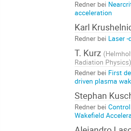
Redner bei
Nearcri
acceleration
Karl Krusheln
Redner bei
Laser -
T. Kurz
(
Helmholt
Radiation Physics
Redner bei
First d
driven plasma wake
Stephan Kusc
Redner bei
Control
Wakefield Acceler
Alejandro Las