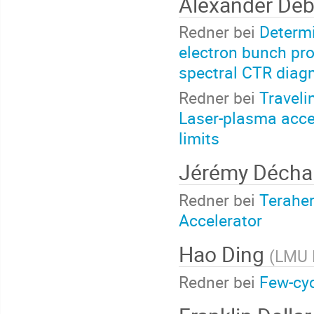
Alexander De
Redner bei
Determi
electron bunch pro
spectral CTR diagn
Redner bei
Traveli
Laser-plasma acce
limits
Jérémy Décha
Redner bei
Teraher
Accelerator
Hao Ding
(
LMU 
Redner bei
Few-cy