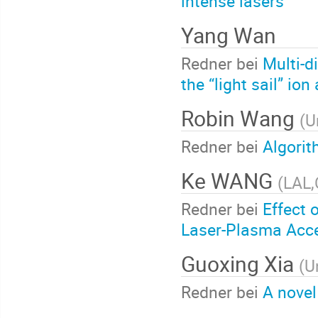
intense lasers
Yang Wan
Redner bei
Multi-d
the “light sail” ion
Robin Wang
(
U
Redner bei
Algorit
Ke WANG
(
LAL,
Redner bei
Effect 
Laser-Plasma Accel
Guoxing Xia
(
U
Redner bei
A nove