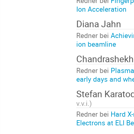
Redner bei
Fingerp
Ion Acceleration
Diana Jahn
Redner bei
Achievi
ion beamline
Chandrashekh
Redner bei
Plasma 
early days and wh
Stefan Karato
v.v.i.
)
Redner bei
Hard X-
Electrons at ELI B