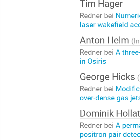
Tim Hager
Redner bei
Numeric
laser wakefield ac
Anton Helm
(
I
Redner bei
A three
in Osiris
George Hicks
(
Redner bei
Modific
over-dense gas jet
Dominik Holla
Redner bei
A perm
positron pair dete