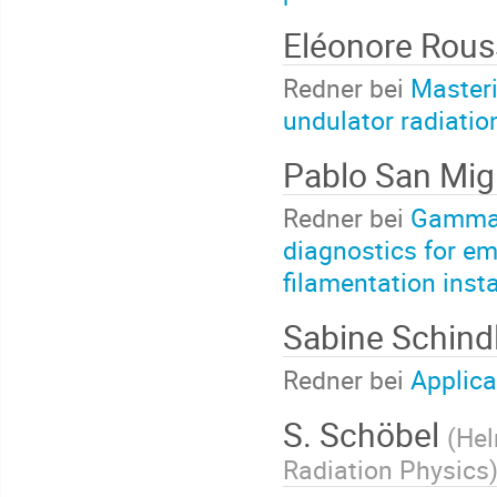
Eléonore Rous
Redner bei
Masteri
undulator radiatio
Pablo San Mi
Redner bei
Gamma-r
diagnostics for e
filamentation insta
Sabine Schind
Redner bei
Applica
S. Schöbel
(
Hel
Radiation Physics