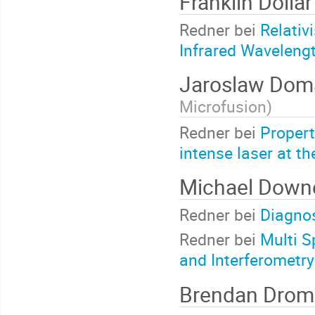
Franklin Dolla
Redner bei
Relativ
Infrared Waveleng
Jaroslaw Dom
Microfusion
)
Redner bei
Propert
intense laser at th
Michael Down
Redner bei
Diagnos
Redner bei
Multi S
and Interferometry
Brendan Dro