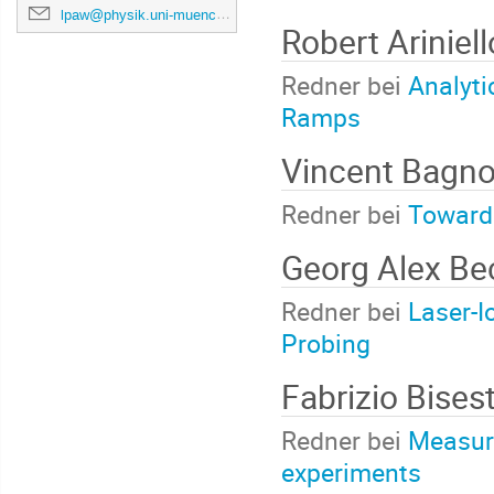
lpaw@physik.uni-muenchen.de
Robert Ariniell
Redner bei
Analyti
Ramps
Vincent Bagn
Redner bei
Towards
Georg Alex Be
Redner bei
Laser-I
Probing
Fabrizio Bises
Redner bei
Measure
experiments