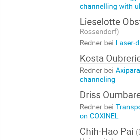
channelling with u
Lieselotte Ob
Rossendorf
)
Redner bei
Laser-d
Kosta Oubreri
Redner bei
Axipara
channeling
Driss Oumbar
Redner bei
Transpo
on COXINEL
Chih-Hao Pai
(