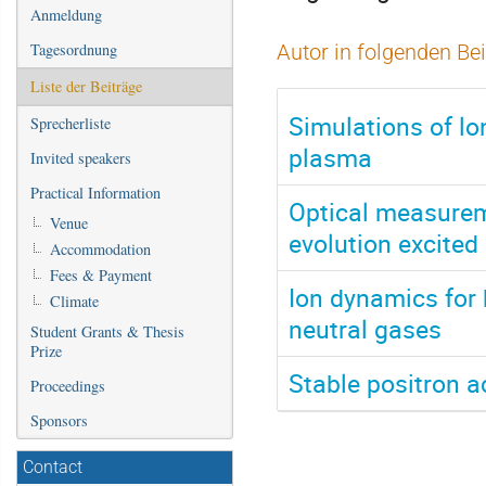
Anmeldung
Tagesordnung
Autor in folgenden Be
Liste der Beiträge
Simulations of lo
Sprecherliste
plasma
Invited speakers
Practical Information
Optical measure
Venue
evolution excite
Accommodation
Fees & Payment
Ion dynamics for 
Climate
neutral gases
Student Grants & Thesis
Prize
Stable positron a
Proceedings
Sponsors
Contact