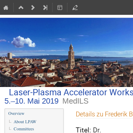
Laser-Plasma Accelerator Work
5.–10. Mai 2019
MedILS
Veranstaltungsmenü
Details zu Frederik 
Overview
About LPAW
Titel:
Dr.
Committees