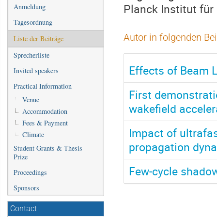
Planck Institut fü
Anmeldung
Tagesordnung
Autor in folgenden Be
Liste der Beiträge
Sprecherliste
Effects of Beam 
Invited speakers
Practical Information
First demonstrati
Venue
wakefield acceler
Accommodation
Fees & Payment
Impact of ultrafa
Climate
propagation dynam
Student Grants & Thesis
Prize
Few-cycle shadow
Proceedings
Sponsors
Contact