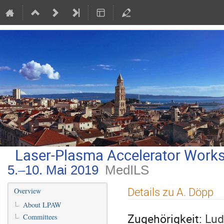
Laser-Plasma Accelerator Work
5.–10. Mai 2019
MedILS
Veranstaltungsmenü
Details zu A. Döpp
Overview
About LPAW
Zugehörigkeit:
Lud
Committees