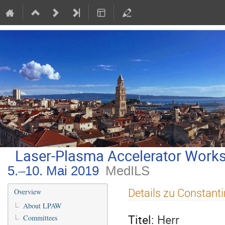
Laser-Plasma Accelerator Work
5.–10. Mai 2019
MedILS
Veranstaltungsmenü
Details zu Constanti
Overview
About LPAW
Titel:
Herr
Committees