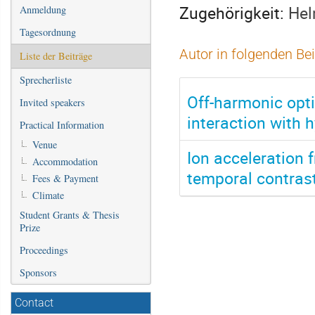
Zugehörigkeit:
Hel
Anmeldung
Tagesordnung
Autor in folgenden Be
Liste der Beiträge
Sprecherliste
Off-harmonic opti
Invited speakers
interaction with 
Practical Information
Venue
Ion acceleration f
Accommodation
temporal contras
Fees & Payment
Climate
Student Grants & Thesis
Prize
Proceedings
Sponsors
Contact