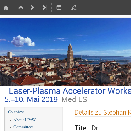
Laser-Plasma Accelerator Work
5.–10. Mai 2019
MedILS
Veranstaltungsmenü
Details zu Stephan K
Overview
About LPAW
Titel:
Dr.
Committees