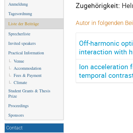
Zugehörigkeit:
Hel
Anmeldung
Tagesordnung
Autor in folgenden Be
Liste der Beiträge
Sprecherliste
Off-harmonic opti
Invited speakers
interaction with 
Practical Information
Venue
Ion acceleration f
Accommodation
temporal contras
Fees & Payment
Climate
Student Grants & Thesis
Prize
Proceedings
Sponsors
Contact