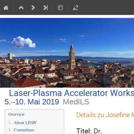
Laser-Plasma Accelerator Work
5.–10. Mai 2019
MedILS
Veranstaltungsmenü
Details zu Josefine
Overview
About LPAW
Titel:
Dr.
Committees