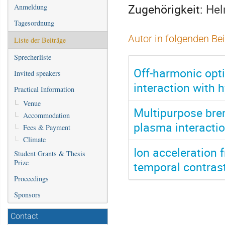
Zugehörigkeit:
Hel
Anmeldung
Tagesordnung
Autor in folgenden Be
Liste der Beiträge
Sprecherliste
Off-harmonic opti
Invited speakers
interaction with 
Practical Information
Venue
Multipurpose brem
Accommodation
plasma interacti
Fees & Payment
Climate
Ion acceleration f
Student Grants & Thesis
Prize
temporal contras
Proceedings
Sponsors
Contact