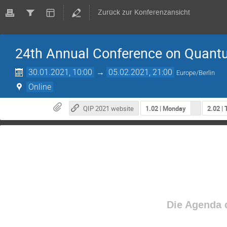
Zurück zur Konferenzansicht
24th Annual Conference on Quant
30.01.2021, 10:00
→
05.02.2021, 21:00
Europe/Berlin
Online
QIP 2021 website
1.02 | Monday
2.02 |
Die Agenda d